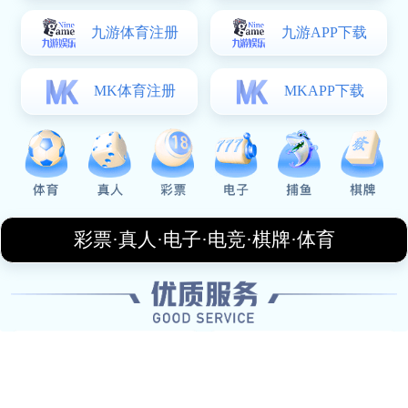
术能力，使得V5战队在比赛中总能占据主动。
2、团队合作与默契
"王者荣耀"是一款强调团队配合的竞技游戏。在这一点
上，V5战队展现出了无与伦比的默契。他们之间不仅有着
良好的沟通，还形成了一种相互信任和支持的氛围。在比
赛过程中，各个角色之间能够迅速调整策略，以适应不断
变化的局势。
例如，在遭遇敌方强力进攻时，V5战队会根据事态发展迅
速制定防守计划，而每位成员都能准确把握自己的职责。
这种高度配合使得他们在面对压力时依然能够稳住阵脚，
有效抵挡敌方攻击。
另外，通过长期训练和实战经验积累，这支战队已经形成
了独特的风格与打法。他们不仅仅是单纯依赖个体实力，
更注重整体战略布局。在比赛中，可以看出他们通过合理
分工来最大化发挥每位成员优势，实现共同目标。
3、心理素质的重要性
心理素质对于职业玩家来说至关重要。在高强度竞争环境
下，一名优秀选手需要具备良好的心理调节能力。V5战队