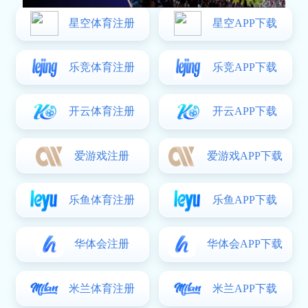
引发了粉丝们的热烈讨论。本文将从四个方面详细阐述库
里的这一壮举：其一，比赛的背景和意义；其二，库里在
比赛中的精彩表现；其三，技术分析与战术思考；其四，
此次纪录对篮球运动的影响。通过这些角度，我们可以更
深入地理解库里及其三分大赛决赛带来的震撼。
1、比赛背景与重要性
2023年NBA全明星周末吸引了全球篮球迷的目光，而三
分大赛作为其中的一项重要活动，自然备受关注。近年
来，随着三分球的重要性不断增加，这项赛事也愈加受到
青睐。库里作为当前NBA最具代表性的三分球选手，其参
与更使得这场比赛充满悬念和期待。
此次比赛不仅是对个人实力的挑战，也是对整个联盟风格
变迁的一次体现。自从库里崛起以来，球队对于外线投射
的重视程度显著提升，每支球队都在积极寻求能够精准投
篮的球员。这种趋势在本次三分大赛中得到了充分展示，
各路好手齐聚一堂，使得赛事更加激烈。
此外，库里的参与也让这场比赛有了更加深远的意义。他
不仅是当今联盟最具影响力的球员之一，同时也是年轻球